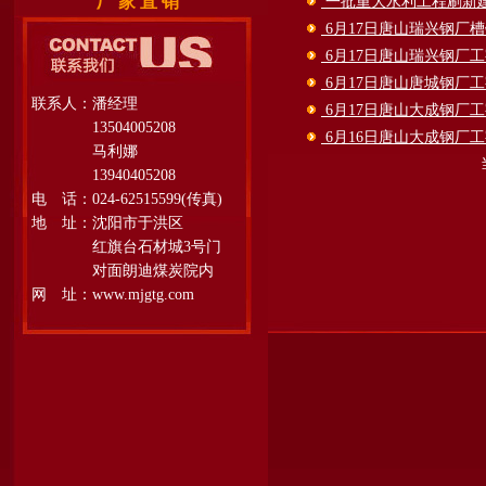
厂 家 直 销
一批重大水利工程刷新
6月17日唐山瑞兴钢厂
6月17日唐山瑞兴钢厂
6月17日唐山唐城钢厂
联系人：潘经理
6月17日唐山大成钢厂
13504005208
6月16日唐山大成钢厂
马利娜
13940405208
电 话：024-62515599(传真)
地 址：沈阳市于洪区
红旗台石材城3号门
对面朗迪煤炭院内
网 址：www.mjgtg.com