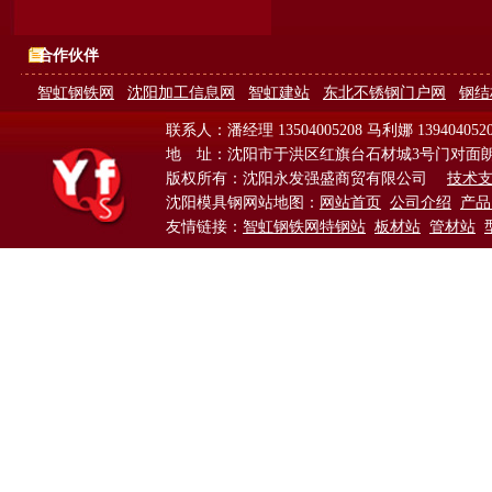
合作伙伴
智虹钢铁网
沈阳加工信息网
智虹建站
东北不锈钢门户网
钢结
联系人：潘经理 13504005208 马利娜 139404052
地 址：沈阳市于洪区红旗台石材城3号门对面
版权所有：沈阳永发强盛商贸有限公司
技术
沈阳模具钢网站地图：
网站首页
公司介绍
产品
友情链接：
智虹钢铁网特钢站
板材站
管材站