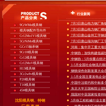
行业新闻
7月3日唐山电力钢厂角
9CrWMn模具钢
7月3日唐山电力钢厂槽
模具钢配件导向件
7月3日唐山金州工字钢
Cr12Mo1V1模具钢
5CrNiMo模具钢
7月3日唐山瑞兴钢厂工
GCr15轴承钢
河南：集中开工重大项目3
9Cr18模具钢
中钢协：加快构建低碳
Cr12模具钢
中钢协：5月份重点统
Cr12MoV模具钢
1-5月全国社会物流总额
H13模具钢
钢铁绿色创新发展大会
3Cr2w8v模具钢
1-5月全国主要发电企业
P20模具钢
中国中冶签约和中标多
T10模具钢
东北大学王国栋院士团队
45#模具钢
我国对中亚国家投资持续
沈阳模具钢、特钢
5月份工程机械行业主