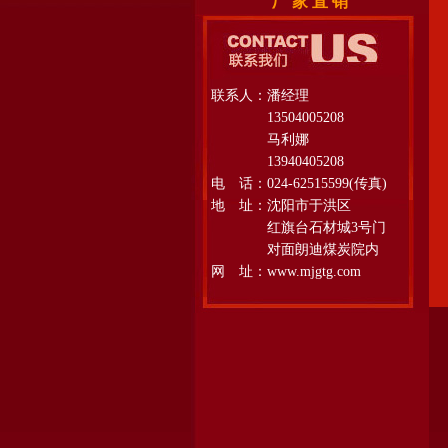
厂 家 直 销
联系人：潘经理
13504005208
马利娜
13940405208
电 话：024-62515599(传真)
地 址：沈阳市于洪区
红旗台石材城3号门
对面朗迪煤炭院内
网 址：www.mjgtg.com