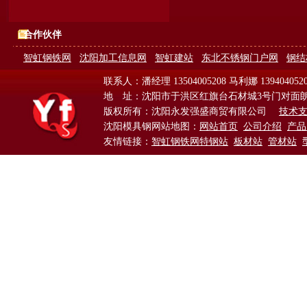
合作伙伴
智虹钢铁网
沈阳加工信息网
智虹建站
东北不锈钢门户网
钢结
联系人：潘经理 13504005208 马利娜 139404052
地 址：沈阳市于洪区红旗台石材城3号门对面
版权所有：沈阳永发强盛商贸有限公司
技术
沈阳模具钢网站地图：
网站首页
公司介绍
产品
友情链接：
智虹钢铁网特钢站
板材站
管材站