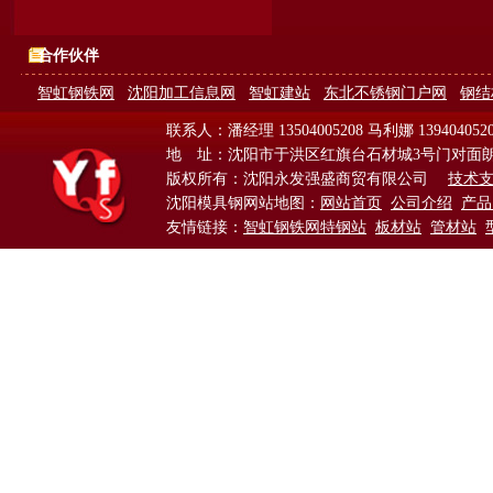
合作伙伴
智虹钢铁网
沈阳加工信息网
智虹建站
东北不锈钢门户网
钢结
联系人：潘经理 13504005208 马利娜 139404052
地 址：沈阳市于洪区红旗台石材城3号门对面
版权所有：沈阳永发强盛商贸有限公司
技术
沈阳模具钢网站地图：
网站首页
公司介绍
产品
友情链接：
智虹钢铁网特钢站
板材站
管材站