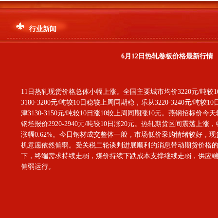
行业新闻
6月12日热轧卷板价格最新行情
11日热轧现货价格总体小幅上涨。全国主要城市均价3220元/吨较1
3180-3200元/吨较10日稳较上周同期稳，乐从3220-3240元/吨
津3130-3150元/吨较10日涨10较上周同期涨10元。燕钢招标价
钢坯报价2920-2940元/吨较10日涨20元。热轧期货区间震荡上涨
涨幅0.62%。今日钢材成交整体一般，市场低价采购情绪较好，
机意愿依然偏弱。受关税二轮谈判进展顺利的消息带动期货价格
下，终端需求持续走弱，煤价持续下跌成本支撑继续走弱，供应
偏弱运行。