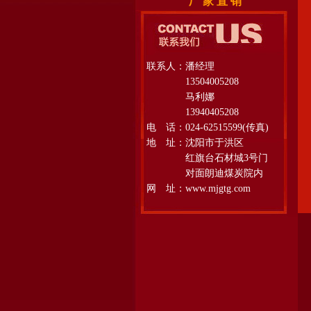
厂 家 直 销
联系人：潘经理
13504005208
马利娜
13940405208
电 话：024-62515599(传真)
地 址：沈阳市于洪区
红旗台石材城3号门
对面朗迪煤炭院内
网 址：www.mjgtg.com