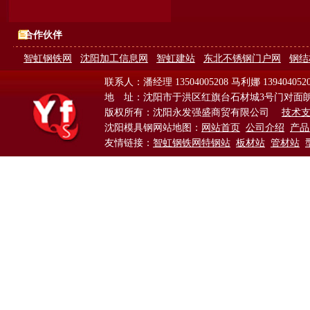
合作伙伴
智虹钢铁网
沈阳加工信息网
智虹建站
东北不锈钢门户网
钢结
联系人：潘经理 13504005208 马利娜 139404052
地 址：沈阳市于洪区红旗台石材城3号门对面
版权所有：沈阳永发强盛商贸有限公司
技术
沈阳模具钢网站地图：
网站首页
公司介绍
产品
友情链接：
智虹钢铁网特钢站
板材站
管材站