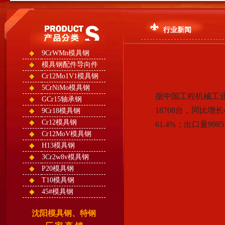
行业新闻
9CrWMn模具钢
模具钢配件导向件
Cr12Mo1V1模具钢
5CrNiMo模具钢
据中国工程机械工业
GCr15轴承钢
18708台，同比增
9Cr18模具钢
Cr12模具钢
61.4%；出口量99
Cr12MoV模具钢
H13模具钢
3Cr2w8v模具钢
P20模具钢
T10模具钢
45#模具钢
沈阳模具钢、特钢