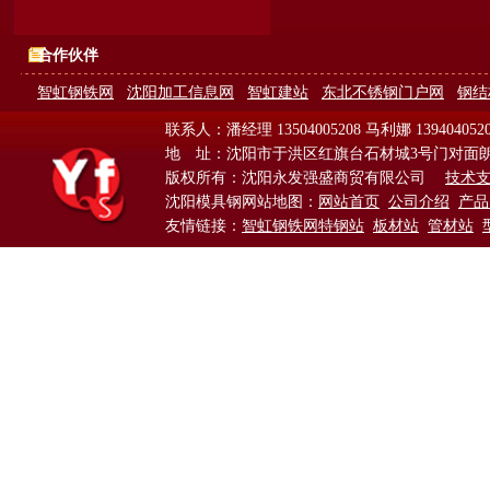
合作伙伴
智虹钢铁网
沈阳加工信息网
智虹建站
东北不锈钢门户网
钢结
联系人：潘经理 13504005208 马利娜 139404052
地 址：沈阳市于洪区红旗台石材城3号门对面
版权所有：沈阳永发强盛商贸有限公司
技术
沈阳模具钢网站地图：
网站首页
公司介绍
产品
友情链接：
智虹钢铁网特钢站
板材站
管材站