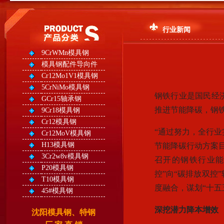
行业新闻
9CrWMn模具钢
模具钢配件导向件
Cr12Mo1V1模具钢
5CrNiMo模具钢
钢铁行业是国民经
GCr15轴承钢
推进节能降碳，钢铁
9Cr18模具钢
Cr12模具钢
“通过努力，全行业
Cr12MoV模具钢
H13模具钢
节能降碳行动方案
3Cr2w8v模具钢
召开的钢铁行业能
P20模具钢
控”向“碳排放双控
T10模具钢
度融合，谋划“十五
45#模具钢
深挖潜力降本增效
沈阳模具钢、特钢