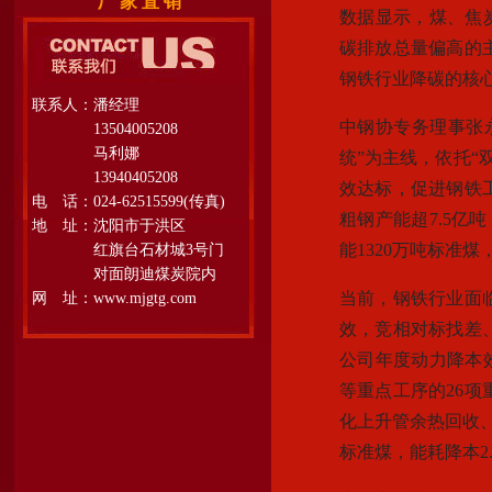
厂 家 直 销
数据显示，煤、焦
碳排放总量偏高的主
钢铁行业降碳的核
联系人：潘经理
中钢协专务理事张
13504005208
马利娜
统”为主线，依托“
13940405208
效达标，促进钢铁工
电 话：024-62515599(传真)
粗钢产能超7.5亿吨
地 址：沈阳市于洪区
能1320万吨标准煤
红旗台石材城3号门
对面朗迪煤炭院内
当前，钢铁行业面
网 址：www.mjgtg.com
效，竞相对标找差、
公司年度动力降本效
等重点工序的26
化上升管余热回收、
标准煤，能耗降本2