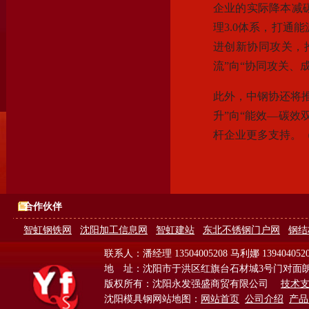
企业的实际降本减
理3.0体系，打通
进创新协同攻关，
流”向“协同攻关、
此外，中钢协还将
升”向“能效—碳效
杆企业更多支持。（
合作伙伴
智虹钢铁网
沈阳加工信息网
智虹建站
东北不锈钢门户网
钢结
联系人：潘经理 13504005208 马利娜 139404052
地 址：沈阳市于洪区红旗台石材城3号门对面
版权所有：沈阳永发强盛商贸有限公司
技术
沈阳模具钢网站地图：
网站首页
公司介绍
产品